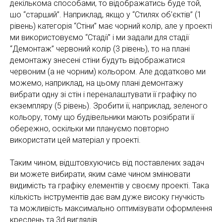
декількома способами, то відображатись буде той,
шо “старший”. Наприклад, якщо у “Стилях об’єктів” (1
рівень) категорія “Стіни” має чорний колір, але у проекті
ми використовуємо “Стадії” і ми задали для стадії
“Демонтаж” червоний колір (3 рівень), то на плані
демонтажу знесені стіни будуть відображатися
червоним (а не чорним) кольором. Але додатково ми
можемо, наприклад, на цьому плані демонтажу
вибрати одну зі стін і переналаштувати її графіку по
екземпляру (5 рівень). Зробити її, наприклад, зеленого
кольору, тому що будівельники мають розібрати її
обережно, оскільки ми плануємо повторно
використати цей матеріал у проекті.
Таким чином, відштовхуючись від поставлених задач
ви можете вибирати, яким саме чином змінювати
видимість та графіку елементів у своєму проекті. Така
кількість інструментів дає вам дуже високу гнучкість
та можливість максимально оптимізувати оформлення
креслень та 3d виглядів.