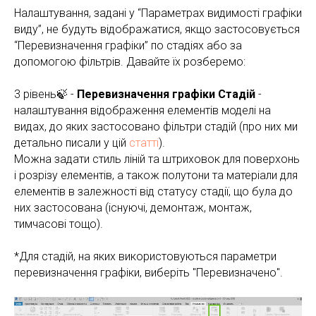
Налаштування, задані у “Параметрах видимості графіки
виду”, не будуть відображатися, якщо застосовується
“Перевизначення графіки” по стадіях або за
допомогою фільтрів. Давайте їх розберемо:
3 рівень🍃 -
Перевизначення графіки Стадій
-
налаштування відображення елементів моделі на
видах, до яких застосовано фільтри стадій (про них ми
детально писали у цій
статті
).
Можна задати стиль ліній та штриховок для поверхонь
і розрізу елементів, а також полутони та матеріали для
елементів в залежності від статусу стадії, що була до
них застосована (існуючі, демонтаж, монтаж,
тимчасові тощо).
*Для стадій, на яких використовуються параметри
перевизначення графіки, виберіть "Перевизначено".