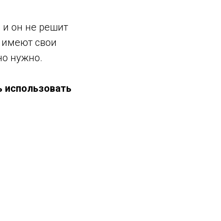
 и он не решит
 имеют свои
но нужно.
ь использовать