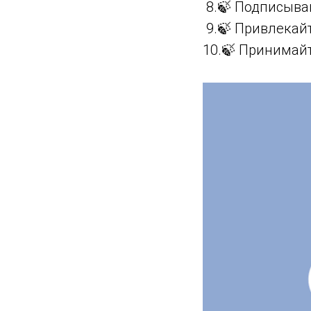
8.🍃 Подписыва
9.🍃 Привлекайт
10.🍃 Принимайт