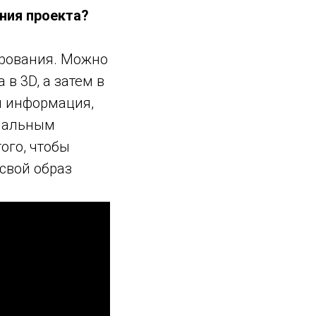
ения проекта?
ирования. Можно
в 3D, а затем в
я информация,
имальным
ого, чтобы
свой образ