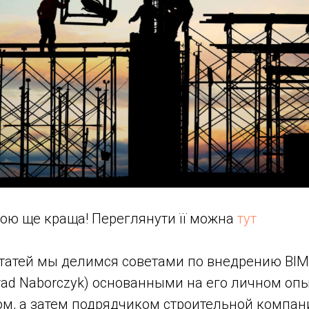
кою ще краща! Переглянути її можна
тут
статей мы делимся советами по внедрению BIM
rad Naborczyk) основанными на его личном оп
м, а затем подрядчиком строительной компан