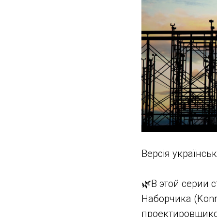
Версія українсь
🌿В этой серии 
Наборчика (Kon
проектировщико