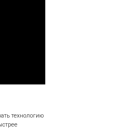
вать технологию
ыстрее