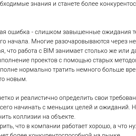
обходимые знания и станете более конкуренто
ая ошибка - слишком завышенные ожидания т
ого начала. Многие разочаровываются через н
я, что работа с BIM занимает столько же или 
ыполнение проектов с помощью старых методов
вполне нормально тратить немного больше вр
то новым.
четко и реалистично определить свои требова
всего начинать с меньших целей и ожиданий. 
нить коллизии на объекте.
рить, что в компании работает хорошо, а что н
нет более конкурентоспособной на рынке.