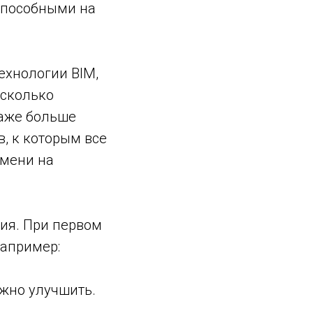
способными на
ехнологии BIM,
есколько
даже больше
, к которым все
емени на
ния. При первом
Например:
ужно улучшить.