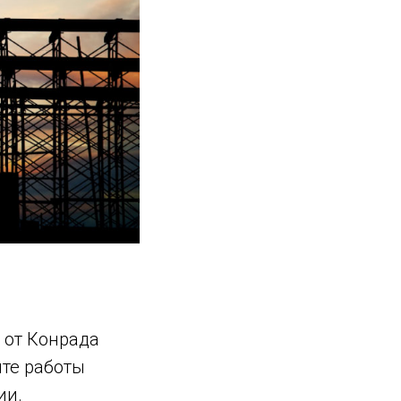
 от Конрада
ыте работы
ии.