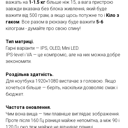
важать на
1-1.5 кг
більше ніж 15, а вага пристрою
завжди вказана без блока живлення, який буде
важити від 500 грам, а якщо щось потужне то і
Кіло з
гаком
. Все разом в рюкзаку буде важити
5-6
кілограм - думайте про свою спину!
Тип матриці.
Гарні варіанти — IPS, OLED, Mini LED.
IPS-level і VA — це компроміс, але на них можна добре
зекономити.
Роздільна здатність.
Для ноутбука 1920×1080 вистачає з головою. Якщо
хочеться більше — беріть, наскільки дозволяє смак і
бюджет.
Частота оновлення.
Чим вона вища — тим плавніше виглядає зображення.
Проте після 160 Гц різниця майже непомітна, а між 90 і
120 Гц око теж майже не відчуває різниці.