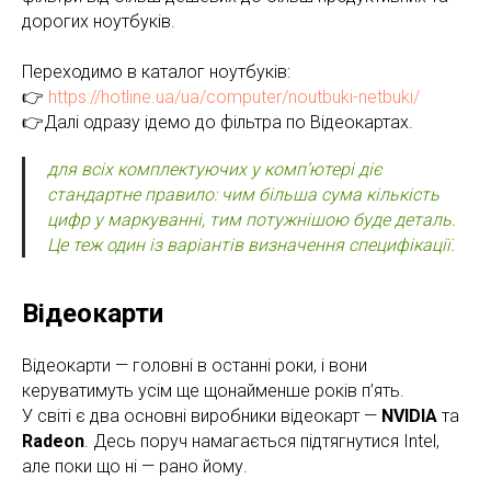
дорогих ноутбуків.
Переходимо в каталог ноутбуків:
👉
https://hotline.ua/ua/computer/noutbuki-netbuki/
👉Далі одразу ідемо до фільтра по Відеокартах.
для всіх комплектуючих у комп’ютері діє
стандартне правило: чим більша сума кількість
цифр у маркуванні, тим потужнішою буде деталь.
Це теж один із варіантів визначення специфікації.
Відеокарти
Відеокарти — головні в останні роки, і вони
керуватимуть усім ще щонайменше років п’ять.
У світі є два основні виробники відеокарт —
NVIDIA
та
Radeon
. Десь поруч намагається підтягнутися Intel,
але поки що ні — рано йому.