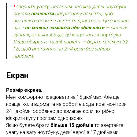
!
зверніть увагу: останнім часом у деякі ноутбуки
почали
впаювати
оперативну пам’ять, щоб
зменшити розмір і вартість пристрою. Це означає,
що її
не можна замінити або збільшити
— скільки
купили, стільки й буде до кінця життя ноутбука.
Якщо обираєте такий варіант — беріть мінімум 32
ГБ, щоб вистачило на 2–4 роки без зайвих
проблем.
Екран
Розмір екрана.
Мені комфортно працювати на 15 дюймах. Але ще
краще, коли вдома та на роботі є додаткові монітори
24+ дюйми, особливо допомагає коли потрібно
відкрити купу програм одночасно.
Якщо будете брати
більше 15 дюймів
то звертайте
увагу на вагу ноутбуку, деякі версії з 17 дюймами