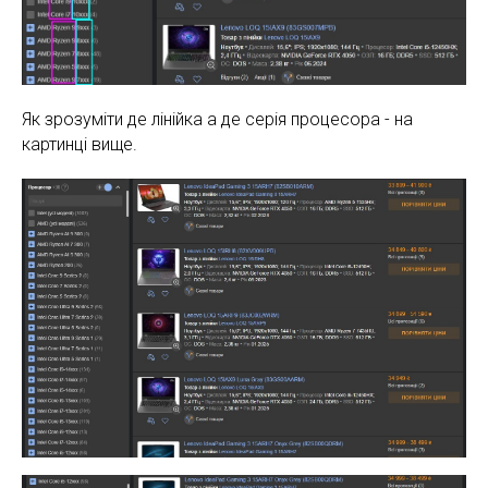
Як зрозуміти де лінійка а де серія процесора - на
картинці вище.