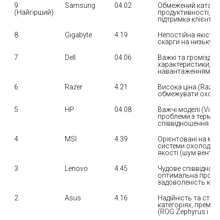
9 
Samsung
04.02
Обмежений каталог 
(Найгірший)
продуктивності, пр
підтримка клієнтів.
8
Gigabyte
4.19
Непостійна якість 
скарги на низьку я
7
Dell
04.06
Важкі та громіздкі 
характеристики, по
навантаженням.
6
Razer
4.21
Висока ціна (Razer
обмежувати охолод
5
HP
04.08
Важчі моделі (Vict
проблеми з термічн
співвідношення цін
4
MSI
4.39
Орієнтовані на мак
системи охолодженн
якості (шум вентил
3
Lenovo
4.45
Чудове співвідношен
оптимальна продукт
задоволеність кор
2
Asus
4.16
Надійність та стабі
категоріях, преміа
(ROG Zephyrus і Str