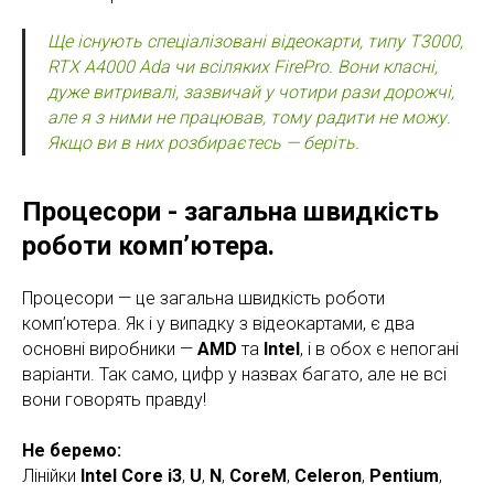
Ще існують спеціалізовані відеокарти, типу T3000,
RTX A4000 Ada чи всіляких FirePro. Вони класні,
дуже витривалі, зазвичай у чотири рази дорожчі,
але я з ними не працював, тому радити не можу.
Якщо ви в них розбираєтесь — беріть.
Процесори - загальна швидкість
роботи комп’ютера.
Процесори — це загальна швидкість роботи
комп’ютера. Як і у випадку з відеокартами, є два
основні виробники —
AMD
та
Intel
, і в обох є непогані
варіанти. Так само, цифр у назвах багато, але не всі
вони говорять правду!
Не беремо:
Лінійки
Intel Core i3
,
U
,
N
,
CoreM
,
Celeron
,
Pentium
,