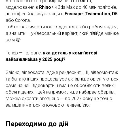
Archicad об’єктів розміром не в пів міста,
моделювання в
Rhino
чи 3ds Max до 40 млн полігонів,
непрофесійна візуалізація в
Enscape
,
Twinmotion
,
D5
або Corona.
Тобто фактично типові студентські або робочі задачі,
а значить — універсальний варіант, який підійде майже
всім 🤓
Тепер — головне:
яка деталь у комп’ютері
найважливіша у 2025 році?
Звісно, відеокарта! Адже рендеринг, ШІ, відеомонтаж
та багато інших процесів усе активніше орієнтуються
саме на неї. Відеокарти швидше обробляють великі
обсяги даних, і цей напрямок лише набирає обертів.
Можна сказати впевнено — до 2027 року це точно
залишатиметься ключовою тенденцією.
Переходимо до дій