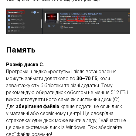
Память
Розмір диска C.
Програми швидко «ростуть» і після встановлення
можуть займати додатково по
30–70 ГБ
, коли
завантажують бібліотеки та різні додатки. Тому
рекомендую обирати диск обсягом не менше 512 ГБ і
використовувати його саме як системний диск (C:).
Для
зберігання файлів
краще додати ще один диск —
у магазині або сервісному центрі. Це своєрідна
страховка: один диск може вийти з ладу, і найчастіше
це саме системний диск із Windows. Тож зберігайте
свої файли розумно!