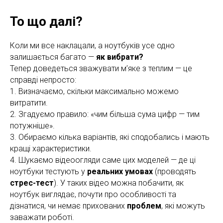
То що далі?
Коли ми все наклацали, а ноутбуків усе одно
залишається багато —
як вибрати?
Тепер доведеться зважувати м’яке з теплим — це
справді непросто:
1. Визначаємо, скільки максимально можемо
витратити.
2. Згадуємо правило: «чим більша сума цифр — тим
потужніше».
3. Обираємо кілька варіантів, які сподобались і мають
кращі характеристики.
4. Шукаємо відеоогляди саме цих моделей — де ці
ноутбуки тестують у
реальних умовах
(проводять
стрес-тест
). У таких відео можна побачити, як
ноутбук виглядає, почути про особливості та
дізнатися, чи немає прихованих
проблем
, які можуть
заважати роботі.