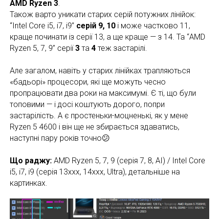
AMD Ryzen 3
.
Також варто уникати старих серій потужних лінійок:
“Intel Core i5, i7, i9”
серій 9, 10
і може частково 11,
краще починати із серії 13, а ще краще — з 14. Та “AMD
Ryzen 5, 7, 9” серії
3
та
4
теж застарілі.
Але загалом, навіть у старих лінійках трапляються
«бадьорі» процесори, які ще можуть чесно
пропрацювати два роки на максимумі. Є ті, що були
топовими — і досі коштують дорого, попри
застарілість. А є простеньки-моцненькі, як у мене
Ryzen 5 4600 і він ще не збирається здаватись,
наступні пару років точно😕
Що раджу:
AMD Ryzen 5, 7, 9 (серія 7, 8, АІ) / Intel Core
i5, i7, i9 (серія 13ххх, 14ххх, Ultra), детальніше на
картинках.