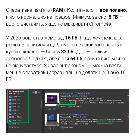
Оперативна пам’ять (
RAM
). Коли її мало —
все погано
,
нічого нормально не працює. Мінімум, звісно,
8 ГБ
—
цього вистачить, якщо не відкривати Chrome😅
У 2025 році стартуємо від
16 ГБ
. Якщо хочете кілька
років не паритися й щоб нічого не підвисало навіть із
купою вкладок — беріть
32 ГБ
. Далі — скільки
дозволяє бюджет, але після
64 ГБ
різниця вже майже
не відчувається. Як варіант економії — можна взяти
менше оперативки зараз і пізніше додати ще 8 або 16
ГБ.