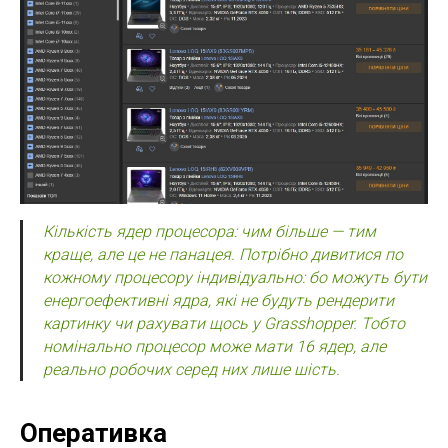
Кількість ядер процесора: чим більше — тим
краще, але це не панацея. Потрібно дивитися по
кожному процесору індивідуально: бо можуть бути
енергоефективні ядра, які не будуть рендерити
картинку чи рахувати щось у Grasshopper. Тобто
номінально процесор може мати 16 ядер, але
реально робочих серед них лише шість.
Оперативка