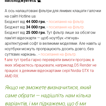
насолоджуйтесь 💻
А ось налаштовані фільтри для лінивих клацати галочки
на сайті Hotline.ua:
Бюджет від
44 000 грн.
-
посилання на фільтр.
Бюджет від
34 000 грн.
-
посилання на фільтр.
Бюджет від
25 000 грн.
Тут фільтр лише за обсягом
пам’яті відеокарти — щоб ноутбук «тягнув»
архітектурний софт із великими моделями. Але навіть ці
ноутбуки можуть пропрацюють досить довго, без
суттєвих нарікань.. -
посилання на фільтр.
!
але тут треба гарно перевіряти вимоги програм, в
яких збираєтесь працювати, наприклад D5 Render не
працює з деякими відеокартами серії Nvidia GTX та
AMD RX.
Якщо не зможете визначитися, який
саме обрати — надішліть нам кілька
варіантів, і ми підкажемо, що б ми