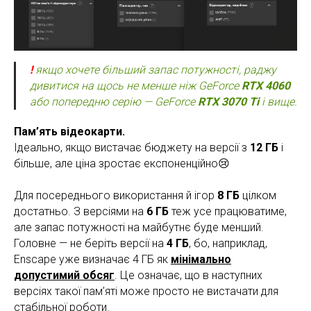
!
якщо хочете більший запас потужності, раджу
дивитися на щось не менше ніж GeForce
RTX 4060
або попередню серію — GeForce
RTX 3070 Ti
і вище.
Пам’ять відеокарти.
Ідеально, якщо вистачає бюджету на версії з
12 ГБ
і
більше, але ціна зростає експоненційно😢
Для посереднього використання й ігор
8 ГБ
цілком
достатньо. З версіями на
6 ГБ
теж усе працюватиме,
але запас потужності на майбутнє буде менший.
Головне — не беріть версії на
4 ГБ
, бо, наприклад,
Enscape уже визначає 4 ГБ як
мінімально
допустимий обсяг
. Це означає, що в наступних
версіях такої пам’яті може просто не вистачати для
стабільної роботи.