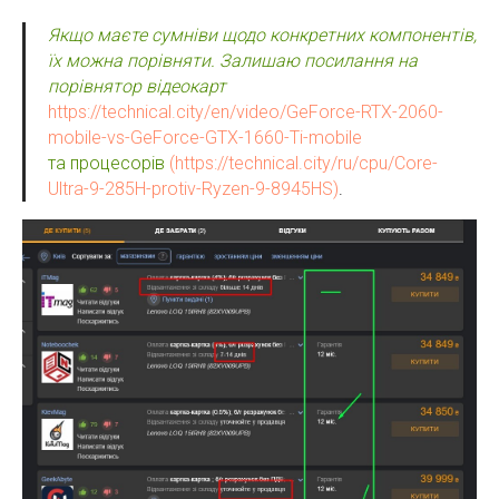
Якщо маєте сумніви щодо конкретних компонентів,
їх можна порівняти. Залишаю посилання на
порівнятор відеокарт
https://technical.city/en/video/GeForce-RTX-2060-
mobile-vs-GeForce-GTX-1660-Ti-mobile
та процесорів
(https://technical.city/ru/cpu/Core-
Ultra-9-285H-protiv-Ryzen-9-8945HS)
.