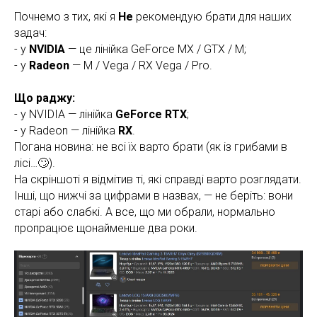
Почнемо з тих, які я
Не
рекомендую брати для наших
задач:
- у
NVIDIA
— це лінійка GeForce MX / GTX / M;
- у
Radeon
— M / Vega / RX Vega / Pro.
Що раджу:
- у NVIDIA — лінійка
GeForce RTX
;
- у Radeon — лінійка
RX
.
Погана новина: не всі їх варто брати (як із грибами в
лісі…🙄).
На скріншоті я відмітив ті, які справді варто розглядати.
Інші, що нижчі за цифрами в назвах, — не беріть: вони
старі або слабкі. А все, що ми обрали, нормально
пропрацює щонайменше два роки.