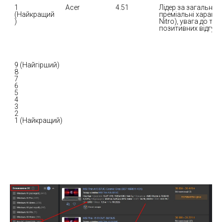
1 
Acer
4.51
Лідер за загально
(Найкращий
преміальні характе
)
Nitro), увага до те
позитивних відгуків
9 (Найгірший)

8

7

6

5

4

3

2

1 (Найкращий)