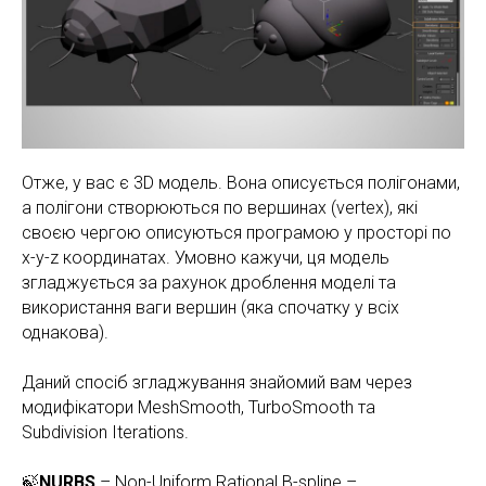
Отже, у вас є 3D модель. Вона описується полігонами,
а полігони створюються по вершинах (vertex), які
своєю чергою описуються програмою у просторі по
x-y-z координатах. Умовно кажучи, ця модель
згладжується за рахунок дроблення моделі та
використання ваги вершин (яка спочатку у всіх
однакова).
Даний спосіб згладжування знайомий вам через
модифікатори MeshSmooth, TurboSmooth та
Subdivision Iterations.
🍃
NURBS
– Non-Uniform Rational B-spline –