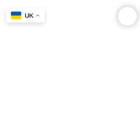
UK
Архітектурна школа та бюро.
Copyright © 2013-2026 in.Lab
All Rights Reserved.
Головна
Вартість