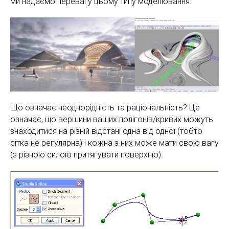
ми надаємо перевагу цьому типу моделювання.
Що означає неоднорідність та раціональність? Це
означає, що вершини ваших полігонів/кривих можуть
знаходитися на різній відстані одна від одної (тобто
сітка не регулярна) і кожна з них може мати свою вагу
(з різною силою притягувати поверхню).