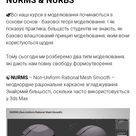
NURMS & NURBS
🌿
Всі наші курси з моделювання починаються з
основи основ - базової теорії моделювання. І як
показує практика, більшість студентів не знають, як
базово влаштований принцип моделювання, яким вони
користуються щодня.
Тому сьогодні ми розберемо два типи моделювання,
які дають нам повну свободу формоутворення:
🍃
NURMS
– Non-Uniform Rational Mesh Smooth –
неоднорідне раціональне каркасне згладжування.
Знайомий більшості, оскільки часто використовується
у 3ds Max.