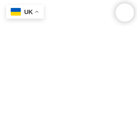
UK
Архітектурна школа та бюро.
Copyright © 2013-2026 in.Lab
All Rights Reserved.
Головна
Вартість
Блог
Знижки